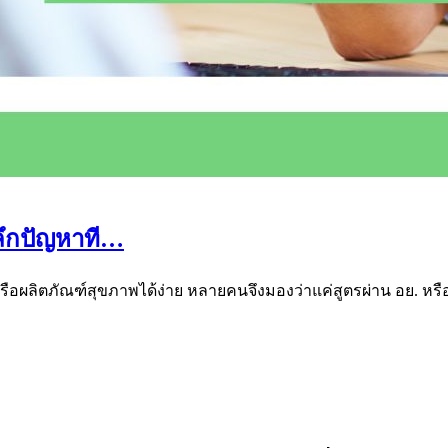
ะลึกปัญหาที…
รือผลิตภัณฑ์สุขภาพได้ง่าย หลายคนจึงมองว่าแค่สูตรผ่าน อย. หร