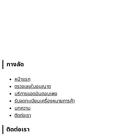
บริษัท เอฟดีเอ สตอรี่ จำกัด
ได้ทำธุรกิจเกี่ยวกับกระทรวงสาธารณสุข
มาเป็นเวลา 5 ปีทางเรามีความชำนาญในเรื่องขอ อย.
ทางลัด
หน้าแรก
ตรวจเลขใบอนุญาต
บริการแอดมินตอบเพจ
รับจดทะเบียนเครื่องหมายการค้า
บทความ
ติดต่อเรา
ติดต่อเรา