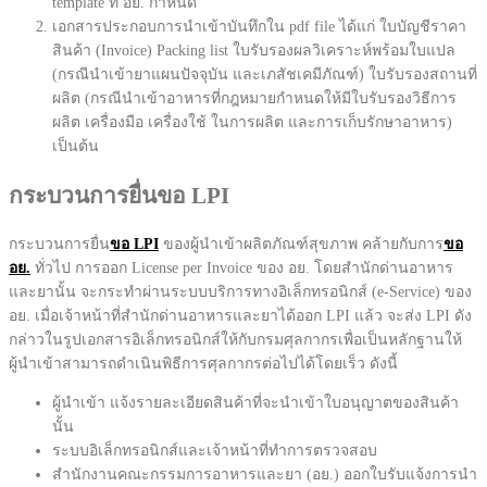
template ที่ อย. กำหนด
เอกสารประกอบการนำเข้าบันทึกใน pdf file ได้แก่ ใบบัญชีราคา
สินค้า (Invoice) Packing list ใบรับรองผลวิเคราะห์พร้อมใบแปล
(กรณีนำเข้ายาแผนปัจจุบัน และเภสัชเคมีภัณฑ์) ใบรับรองสถานที่
ผลิต (กรณีนำเข้าอาหารที่กฎหมายกำหนดให้มีใบรับรองวิธีการ
ผลิต เครื่องมือ เครื่องใช้ ในการผลิต และการเก็บรักษาอาหาร)
เป็นต้น
กระบวนการยื่นขอ LPI
กระบวนการยื่น
ขอ LPI
ของผู้นำเข้าผลิตภัณฑ์สุขภาพ คล้ายกับการ
ขอ
อย.
ทั่วไป การออก License per Invoice ของ อย. โดยสำนักด่านอาหาร
และยานั้น จะกระทำผ่านระบบบริการทางอิเล็กทรอนิกส์ (e-Service) ของ
อย. เมื่อเจ้าหน้าที่สำนักด่านอาหารและยาได้ออก LPI แล้ว จะส่ง LPI ดัง
กล่าวในรูปเอกสารอิเล็กทรอนิกส์ให้กับกรมศุลกากรเพื่อเป็นหลักฐานให้
ผู้นำเข้าสามารถดำเนินพิธีการศุลกากรต่อไปได้โดยเร็ว ดังนี้
ผู้นำเข้า แจ้งรายละเอียดสินค้าที่จะนำเข้าใบอนุญาตของสินค้า
นั้น
ระบบอิเล็กทรอนิกส์และเจ้าหน้าที่ทำการตรวจสอบ
สำนักงานคณะกรรมการอาหารและยา (อย.) ออกใบรับแจ้งการนำ