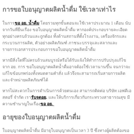
การขอใบอนุญาตผลิตน้ำดื่ม ใช้เวลาเท่าไร
ในการ
ขอ อย. น้ำดื่ม
โดยรวมทุกขั้นตอนจะใช้เวลาประมาณ 1 เดือน นับ
จากวันที่ยื่นเรื่อง ขอใบอนุญาตผลิตน้ำดื่ม หากองค์ประกอบรายละเอียด
ทุกอย่างครบถ้วนและถูกต้อง ทั้งด้านสถานที่ตั้งโรงงาน, เครื่องจักรและ
กระบวนการผลิต, ตัวอย่างผลิตภัณฑ์ ภาชนะบรรจุและสลากและ
รายการเอกสารประกอบการขอใบอนุญาตผลิตน้ำดื่ม
หากมีสิ่งใดที่ไม่ครบถ้วนสมบูรณ์หรือได้รับแจ้งให้ทำการปรับปรุงแก้ไข
จาก อย. การ
ขอใบอนุญาตผลิตน้ำดื่ม
อาจต้องใช้เวลานานขึ้น จนกว่าจะ
แก้ไขข้อบกพร่องทั้งหมดตามคำสั่ง แล้วจึงจะสามารถเริ่มสายการผลิต
และจำหน่ายผลิตภัณฑ์ได้
หากไม่สะดวกในการดำเนินการด้วยตนเอง สามารถติดต่อ บริษัท เอฟดีเอ
สตอรี่ จำกัด เรา
รับจดอย
.
และให้บริการเกี่ยวกับกระทรวงสาธารณสุข มี
ความชำนาญในเรื่อง
ขอ อย.
อายุของใบอนุญาตผลิตน้ำดื่ม
ใบอนุญาตผลิตน้ำดื่ม
มีอายุใบอนุญาตเป็นเวลา 3 ปี ซึ่งทางผู้ผลิตต้องขอ